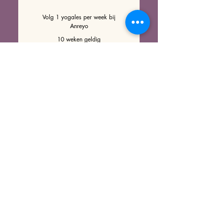
Volg 1 yogales per week bij
Anreyo
10 weken geldig
Nu kopen
Strippenkaart 10
yoga lessen
120€
120
€
Flexibel yoga lessen volgen? Ga
voor mijn strippenkaart!