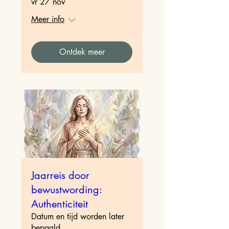
vr 27 nov
Meer info
Ontdek meer
Jaarreis door
bewustwording:
Authenticiteit
Datum en tijd worden later
bepaald