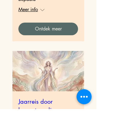
Meer info
Ontdek meer
Jaarreis door
bewustwording:
Verbinding met je
hogere zelf
Datum voor december wordt