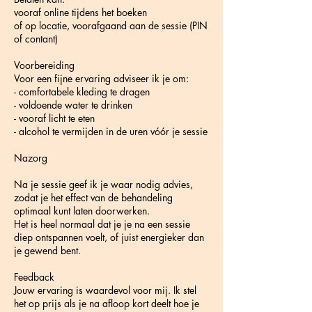
vooraf online tijdens het boeken
of op locatie, voorafgaand aan de sessie (PIN
of contant)
Voorbereiding
Voor een fijne ervaring adviseer ik je om:
- comfortabele kleding te dragen
- voldoende water te drinken
- vooraf licht te eten
- alcohol te vermijden in de uren vóór je sessie
Nazorg
Na je sessie geef ik je waar nodig advies,
zodat je het effect van de behandeling
optimaal kunt laten doorwerken.
Het is heel normaal dat je je na een sessie
diep ontspannen voelt, of juist energieker dan
je gewend bent.
Feedback
Jouw ervaring is waardevol voor mij. Ik stel
het op prijs als je na afloop kort deelt hoe je