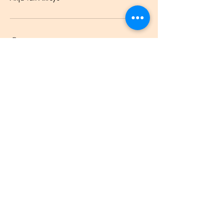
Contactgegevens
Kortendijksestraat 15, Roosendaal,
Netherlands
Menu