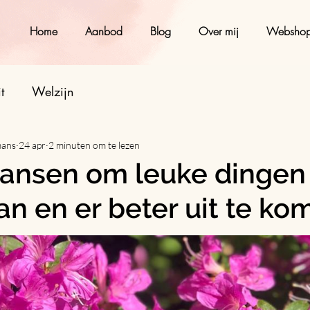
Home
Aanbod
Blog
Over mij
Websho
t
Welzijn
mans
24 apr
2 minuten om te lezen
ansen om leuke dingen
n en er beter uit te ko