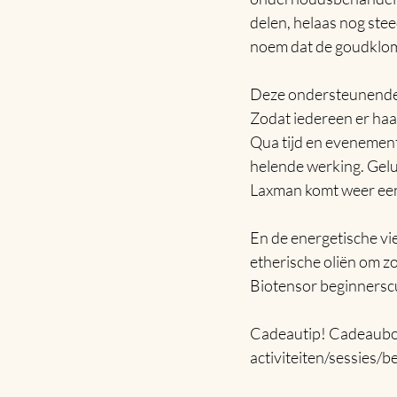
delen, helaas nog stee
noem dat de goudklomp
Deze ondersteunende z
Zodat iedereen er haa
Qua tijd en evenement
helende werking. Gelu
Laxman komt weer een 
En de energetische v
etherische oliën om z
Biotensor beginnerscu
Cadeautip! Cadeaubon 
activiteiten/sessies