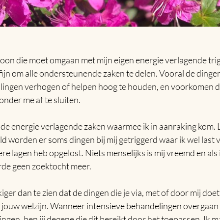
oon die moet omgaan met mijn eigen energie verlagende trig
 fijn om alle ondersteunende zaken te delen. Vooral de dinge
rillingen verhogen of helpen hoog te houden, en voorkomen d
onder me af te sluiten.
j de energie verlagende zaken waarmee ik in aanraking kom. 
d worden er soms dingen bij mij getriggerd waar ik wel last 
ere lagen heb opgelost. Niets menselijks is mij vreemd en als i
arde geen zoektocht meer.
er dan te zien dat de dingen die je via, met of door mij doet,
n jouw welzijn. Wanneer intensieve behandelingen overgaan i
en, ben jij degene die dit bereikt door het toepassen. Ik m