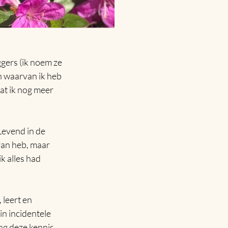
gers (ik noem ze 
n waarvan ik heb 
at ik nog meer 
Levend in de 
van heb, maar 
k alles had 
 leert en 
n incidentele 
ag deze kennis 