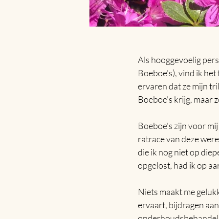
Als hooggevoelig pers
Boeboe's), vind ik het
ervaren dat ze mijn t
Boeboe's krijg, maar z
Boeboe's zijn voor mi
ratrace van deze werel
die ik nog niet op diep
opgelost, had ik op a
Niets maakt me gelukkig
ervaart, bijdragen aa
onderhoudsbehandeling