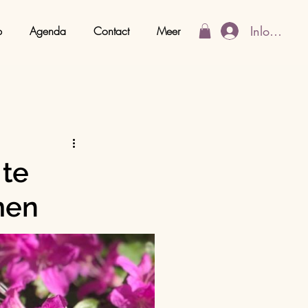
Inloggen
p
Agenda
Contact
Meer
 te
men