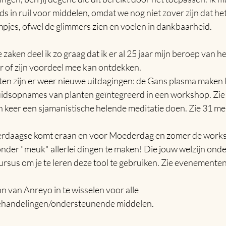
ds in ruil voor middelen, omdat we nog niet zover zijn dat het
jes, ofwel de glimmers zien en voelen in dankbaarheid.
aken deel ik zo graag dat ik er al 25 jaar mijn beroep van h
r of zijn voordeel mee kan ontdekken.
en zijn er weer nieuwe uitdagingen: de Gans plasma maken 
idsopnames van planten geïntegreerd in een workshop. Zie 
keer een sjamanistische helende meditatie doen. Zie 31 mei
ierdaagse komt eraan en voor Moederdag en zomer de work
onder "meuk" allerlei dingen te maken! Die jouw welzijn ond
rsus om je te leren deze tool te gebruiken. Zie evenementen
van Anreyo in te wisselen voor alle 
/behandelingen/ondersteunende middelen.