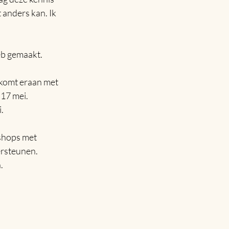
 anders kan. Ik 
eb gemaakt.
komt eraan met 
17 mei.
.
shops met 
ersteunen.
.