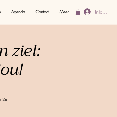
Inloggen
p
Agenda
Contact
Meer
 ziel:
jou!
n 2e