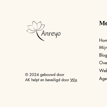
M
Ho
Mij
Blo
Ove
Web
© 2024 gebouwd door
Age
AK helpt en beveiligd door
Wix