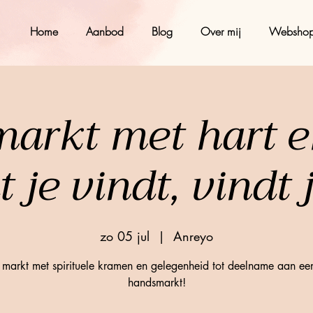
Home
Aanbod
Blog
Over mij
Websho
markt met hart en
 je vindt, vindt 
zo 05 jul
  |  
Anreyo
o markt met spirituele kramen en gelegenheid tot deelname aan ee
handsmarkt!