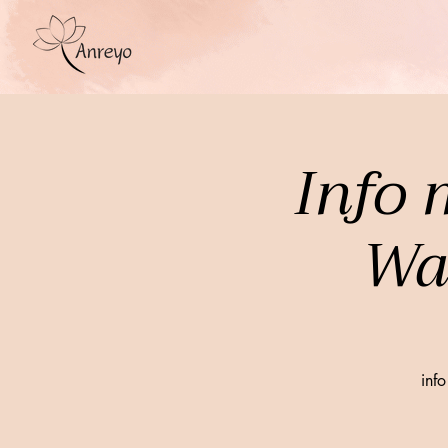
Info 
Wat
inf