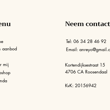
enu
Neem contact
me
Tel: 06 34 28 46 92
n aanbod
Email:
anreyo@gmail.
g
r mij
Kortendijksestraat 15
4706 CA Roosendaal
shop
nda
KvK: 20156942