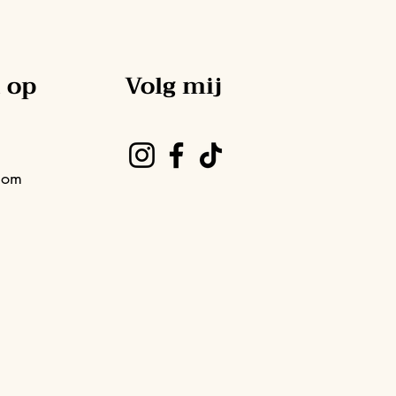
 op
Volg mij
com