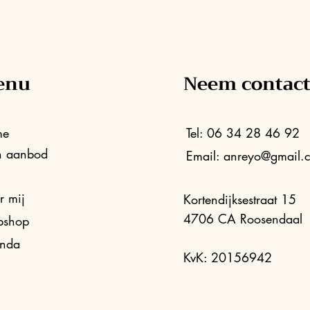
enu
Neem contact
me
Tel: 06 34 28 46 92
n aanbod
Email:
anreyo@gmail.
g
r mij
Kortendijksestraat 15
4706 CA Roosendaal
shop
nda
KvK: 20156942