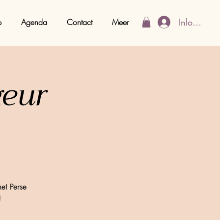
Inloggen
p
Agenda
Contact
Meer
geur
et Perse
!