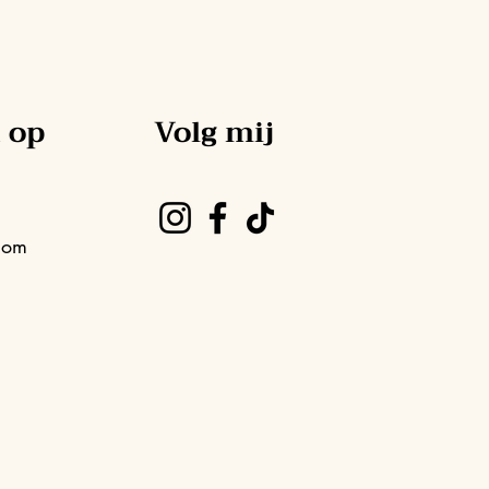
 op
Volg mij
com