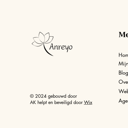
M
Ho
Mij
Blo
Ove
Web
© 2024 gebouwd door
Age
AK helpt en beveiligd door
Wix