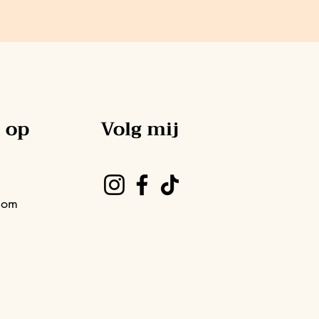
 op
Volg mij
com