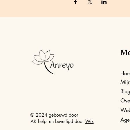
M
Ho
Mij
Blo
Ove
Web
© 2024 gebouwd door
Age
AK helpt en beveiligd door
Wix