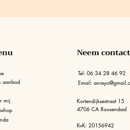
enu
Neem contact
me
Tel: 06 34 28 46 92
n aanbod
Email:
anreyo@gmail.
g
r mij
Kortendijksestraat 15
4706 CA Roosendaal
shop
nda
KvK: 20156942