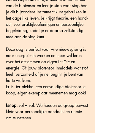
van de biotensor en leer je stap voor stap hoe 
je dit bijzondere instrument kunt gebruiken in 
het dagelijks leven. Je krijgt theorie, een hand-
out, veel praktijkoefeningen en persoonlijke 
begeleiding, zodat je er daarna zelfstandig 
mee aan de slag kunt.
Deze dag is perfect voor wie nieuwsgierig is 
naar energetisch werken en meer wil leren 
over het afstemmen op eigen intuïtie en 
energie. Of jouw biotensor inmiddels wat stof 
heeft verzameld of je net begint, je bent van 
harte welkom.
Er is  ter plekke  een eenvoudige biotensor te 
koop, eigen exemplaar meenemen mag ook!
Let op:
 vol = vol. We houden de groep bewust 
klein voor persoonlijke aandacht en ruimte 
om te oefenen.