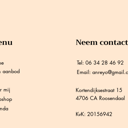
enu
Neem contact
me
Tel: 06 34 28 46 92
n aanbod
Email:
anreyo@gmail.
g
r mij
Kortendijksestraat 15
4706 CA Roosendaal
shop
nda
KvK: 20156942