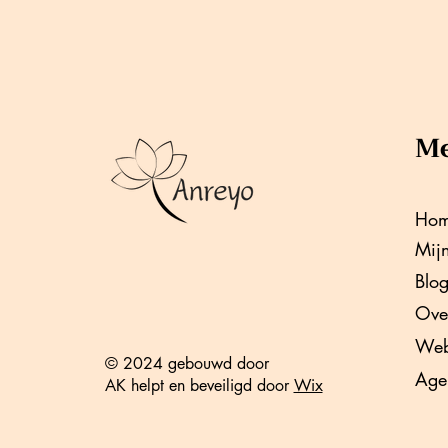
M
Ho
Mij
Blo
Ove
Web
© 2024 gebouwd door
Age
AK helpt en beveiligd door
Wix