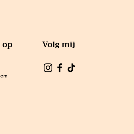
 op
Volg mij
com