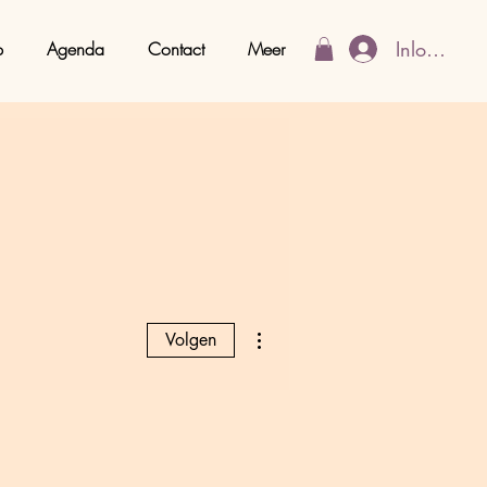
Inloggen
p
Agenda
Contact
Meer
Meer acties
Volgen