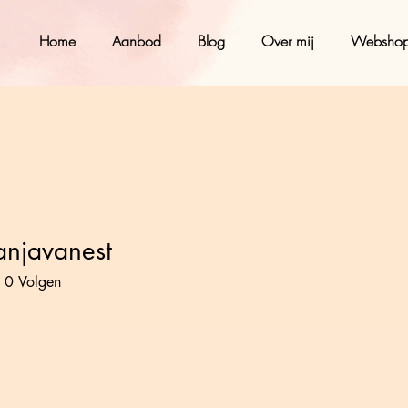
Home
Aanbod
Blog
Over mij
Websho
anjavanest
avanest
0
Volgen