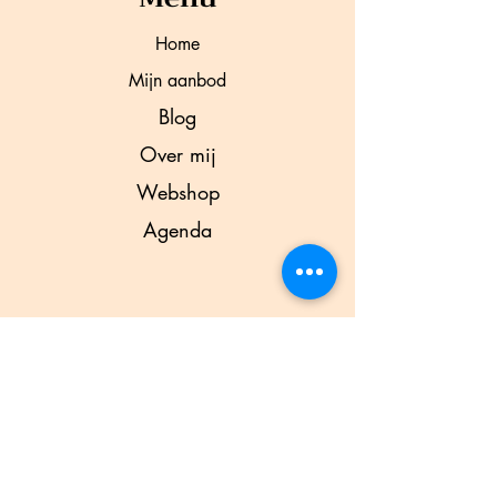
Home
Mijn aanbod
Blog
Over mij
Webshop
Agenda
Neem contact op
Tel:
06 34 28 46 92
Email:
anreyo@gmail.com
Kortendijksestraat 15
4706 CA Roosendaal